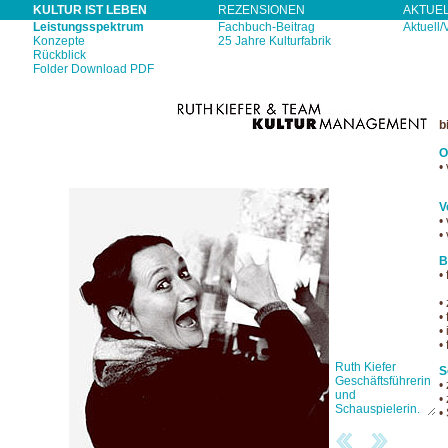
KULTUR IST LEBEN
REZENSIONEN
AKTUE
Leistungsspektrum
Fachbuch-Beitrag
Aktuell/
Konzepte
25 Jahre Kulturfabrik
Rückblick
Folder Download PDF
b
O
•
b
V
•
•
B
•
z
•
•
•
•
S
•
•
•