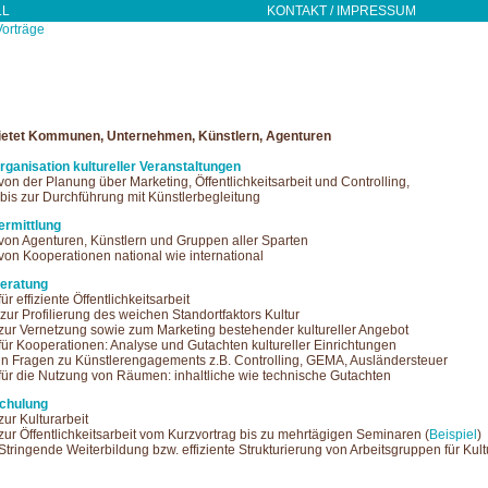
LL
KONTAKT / IMPRESSUM
Vorträge
ietet Kommunen, Unternehmen, Künstlern, Agenturen
rganisation kultureller Veranstaltungen
 von der Planung über Marketing, Öffentlichkeitsarbeit und Controlling,
is zur Durchführung mit Künstlerbegleitung
ermittlung
 von Agenturen, Künstlern und Gruppen aller Sparten
 von Kooperationen national wie international
eratung
 für effiziente Öffentlichkeitsarbeit
ur Profilierung des weichen Standortfaktors Kultur
 zur Vernetzung sowie zum Marketing bestehender kultureller Angebot
 für Kooperationen: Analyse und Gutachten kultureller Einrichtungen
 in Fragen zu Künstlerengagements z.B. Controlling, GEMA, Ausländersteuer
 für die Nutzung von Räumen: inhaltliche wie technische Gutachten
chulung
 zur Kulturarbeit
 zur Öffentlichkeitsarbeit vom Kurzvortrag bis zu mehrtägigen Seminaren (
Beispiel
)
 Stringende Weiterbildung bzw. effiziente Strukturierung von Arbeitsgruppen für Kult